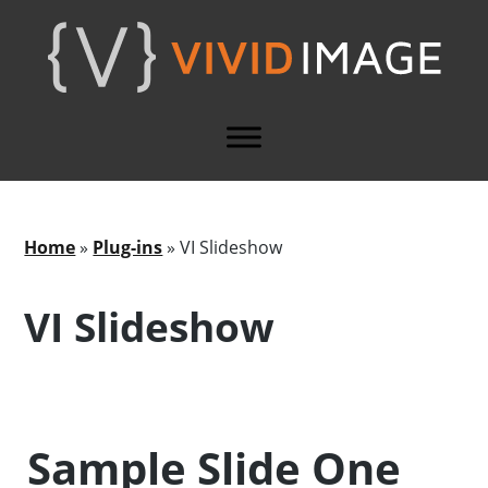
Skip
Skip
to
to
main
footer
content
Home
»
Plug-ins
»
VI Slideshow
VI Slideshow
Sample Slide One