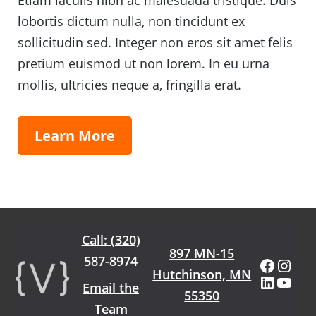
Etiam iaculis nibh ac malesuada tristique. Duis
lobortis dictum nulla, non tincidunt ex
sollicitudin sed. Integer non eros sit amet felis
pretium euismod ut non lorem. In eu urna
mollis, ultricies neque a, fringilla erat.
Learn More
Footer
Call: (320)
897 MN-15
587-8974
Faceb
Inst
Hutchinson, MN
Linked
You
Email the
55350
Team